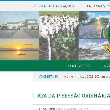
ÚLTIMAS ATUALIZAÇÕES:
ENCERRAMENT
O MUNICÍPIO
A 
»
VOCÊ ESTÁ EM:
Home
Atas 2023-2024 migra
ATA DA 1ª SESSÃO ORDINÁRIA,
POR
CR2-ADMIN1
EM
4 DE AGOSTO DE 2023