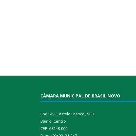
CÂMARA MUNICIPAL DE BRASIL NOVO
End.: Av. Castelo Branco , 900
Bairro: Centro
CEP: 68148-000
Fone: (93) 99121-2471