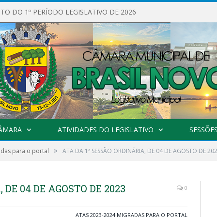
O DO 1º PERÍODO LEGISLATIVO DE 2026
CÂMARA
ATIVIDADES DO LEGISLATIVO
SESSÕE
»
das para o portal
ATA DA 1ª SESSÃO ORDINÁRIA, DE 04 DE AGOSTO DE 20
 DE 04 DE AGOSTO DE 2023
0
ATAS 2023-2024 MIGRADAS PARA O PORTAL