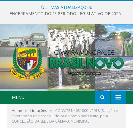
ÚLTIMAS ATUALIZAÇÕES:
ENCERRAMENTO DO 1º PERÍODO LEGISLATIVO DE 2026
MENU
»
»
Home
Licitações
CONVITE Nº 0318001/2018 (Seleção e
contratação de pessoa jurídica do ramo pertinente, para
CONCLUSÃO DA SEDE DA CÂMARA MUNICIPAL)