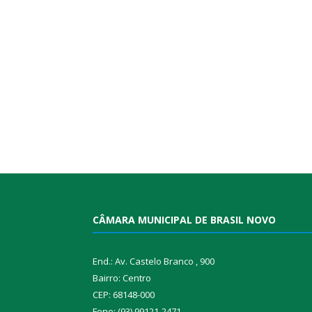
CÂMARA MUNICIPAL DE BRASIL NOVO
End.: Av. Castelo Branco , 900
Bairro: Centro
CEP: 68148-000
Fone: (93) 99121-2471