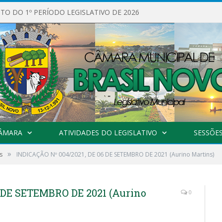
O DO 1º PERÍODO LEGISLATIVO DE 2026
CÂMARA
ATIVIDADES DO LEGISLATIVO
SESSÕE
»
s
INDICAÇÃO Nº 004/2021, DE 06 DE SETEMBRO DE 2021 (Aurino Martins)
 DE SETEMBRO DE 2021 (Aurino
0