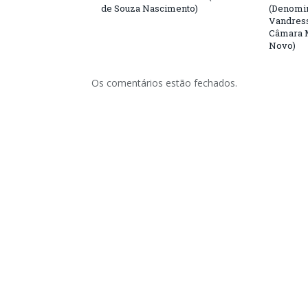
de Souza Nascimento)
(Denomin
Vandress
Câmara M
Novo)
Os comentários estão fechados.