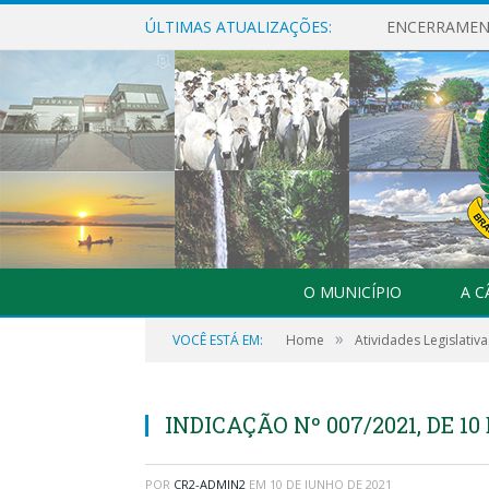
ÚLTIMAS ATUALIZAÇÕES:
ENCERRAMENT
O MUNICÍPIO
A 
»
VOCÊ ESTÁ EM:
Home
Atividades Legislativa
INDICAÇÃO Nº 007/2021, DE 10
POR
CR2-ADMIN2
EM
10 DE JUNHO DE 2021