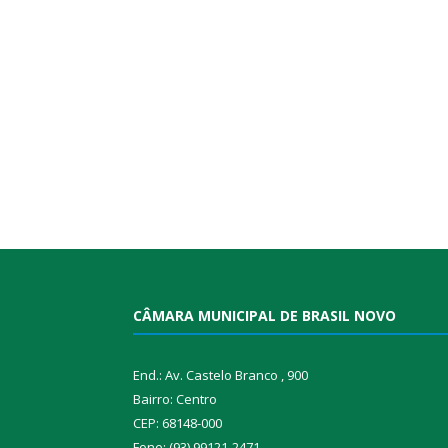
CÂMARA MUNICIPAL DE BRASIL NOVO
End.: Av. Castelo Branco , 900
Bairro: Centro
CEP: 68148-000
Fone: (93) 99121-2471