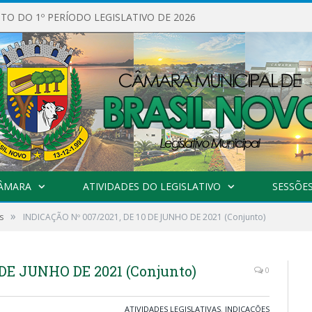
O DO 1º PERÍODO LEGISLATIVO DE 2026
CÂMARA
ATIVIDADES DO LEGISLATIVO
SESSÕE
»
s
INDICAÇÃO Nº 007/2021, DE 10 DE JUNHO DE 2021 (Conjunto)
 DE JUNHO DE 2021 (Conjunto)
0
ATIVIDADES LEGISLATIVAS
,
INDICAÇÕES