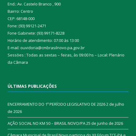
End.: Av. Castelo Branco , 900
Bairro: Centro
CEP: 68148-000
Fone: (93) 99121-2471
Fone Gabinete: (93) 99171-8228
Horário de atendimento: 07:00 às 13:00
E-mail: ouvidoria@cmbrasilnovo.pa.gov.br
Sessões : Todas as sextas – feiras, às 09:00 hs – Local: Plenário
da Câmara​
ÚLTIMAS PUBLICAÇÕES
ENCERRAMENTO DO 1º PERÍODO LEGISLATIVO DE 2026
2 de julho
de 2026
AÇÃO SOCIAL NO KM 50 – BRASIL NOVO/PA
25 de junho de 2026
Câmara Municipal de Brasil Novo participa do XII Fórum TCE-PA e