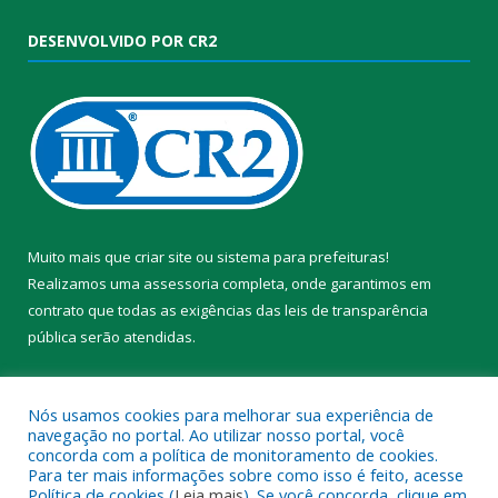
DESENVOLVIDO POR CR2
Muito mais que
criar site
ou
sistema para prefeituras
!
Realizamos uma
assessoria
completa, onde garantimos em
contrato que todas as exigências das
leis de transparência
pública
serão atendidas.
Conheça o
PNTP
e o
Radar da Transparência Pública
Nós usamos cookies para melhorar sua experiência de
navegação no portal. Ao utilizar nosso portal, você
concorda com a política de monitoramento de cookies.
Para ter mais informações sobre como isso é feito, acesse
Política de cookies (
Leia mais
). Se você concorda, clique em