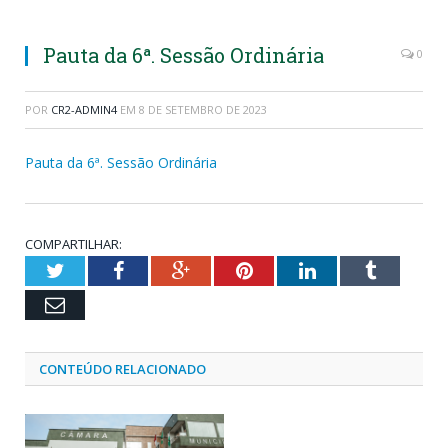
Pauta da 6ª. Sessão Ordinária
0
POR
CR2-ADMIN4
EM
8 DE SETEMBRO DE 2023
Pauta da 6ª. Sessão Ordinária
COMPARTILHAR:
Twitter
Facebook
Google+
Pinterest
LinkedIn
Tumblr
Email
CONTEÚDO RELACIONADO