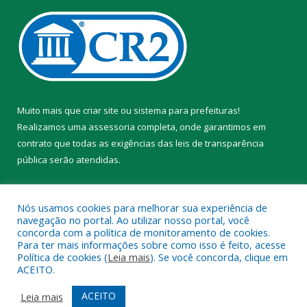
Muito mais que
criar site
ou
sistema para prefeituras
!
Realizamos uma
assessoria
completa, onde garantimos em
contrato que todas as exigências das
leis de transparência
pública
serão atendidas.
Conheça o
PNTP
e o
Radar da Transparência Pública
Nós usamos cookies para melhorar sua experiência de
navegação no portal. Ao utilizar nosso portal, você
concorda com a política de monitoramento de cookies.
Para ter mais informações sobre como isso é feito, acesse
Política de cookies (
Leia mais
). Se você concorda, clique em
Todos os direitos reservados a Câmara Municipal de Brasil Novo.
ACEITO.
Mapa do Site
Acessar Área Administrativa
ACEITO
Leia mais