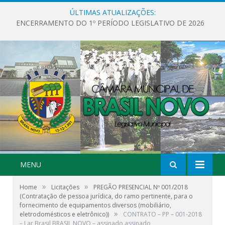
ÚLTIMAS ATUALIZAÇÕES:
ENCERRAMENTO DO 1º PERÍODO LEGISLATIVO DE 2026
MENU
»
»
Home
Licitações
PREGÃO PRESENCIAL Nº 001/2018
(Contratação de pessoa jurídica, do ramo pertinente, para o
fornecimento de equipamentos diversos (mobiliário,
»
eletrodomésticos e eletrônico))
CONTRATO – PP – 001-2018
– Lar Brasil BRASIL NOVO – assinado assinado