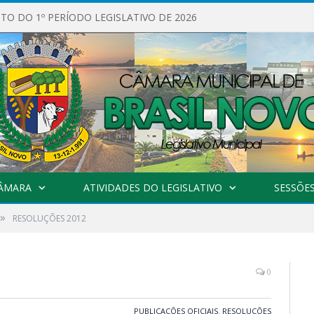
O DO 1º PERÍODO LEGISLATIVO DE 2026
CÂMARA
ATIVIDADES DO LEGISLATIVO
SESSÕE
»
RESOLUÇÕES 2012
0
PUBLICAÇÕES OFICIAIS
,
RESOLUÇÕES