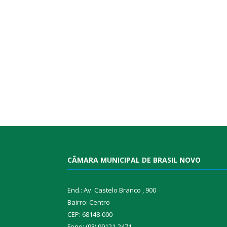
CÂMARA MUNICIPAL DE BRASIL NOVO
End.: Av. Castelo Branco , 900
Bairro: Centro
CEP: 68148-000
Fone: (93) 99121-2471