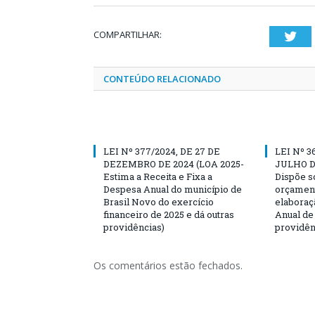
COMPARTILHAR:
Twi
CONTEÚDO RELACIONADO
LEI Nº 377/2024, DE 27 DE
LEI Nº 3
DEZEMBRO DE 2024 (LOA 2025-
JULHO DE
Estima a Receita e Fixa a
Dispõe s
Despesa Anual do município de
orçament
Brasil Novo do exercício
elaboraç
financeiro de 2025 e dá outras
Anual de 
providências)
providên
Os comentários estão fechados.