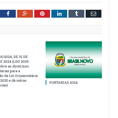
tter
Facebook
Google+
Pinterest
LinkedIn
Tumblr
Email
65/2024, DE 01 DE
 2024 (LDO 2025-
obre as diretrizes
árias para a
ão da Lei Orçamentária
2025 e dá outras
PORTARIAS 2024
cias)