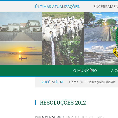
ÚLTIMAS ATUALIZAÇÕES:
ENCERRAMENT
O MUNICÍPIO
A 
»
VOCÊ ESTÁ EM:
Home
Publicações Oficiais
RESOLUÇÕES 2012
POR
ADMINISTRADOR
EM
2 DE OUTUBRO DE 2012