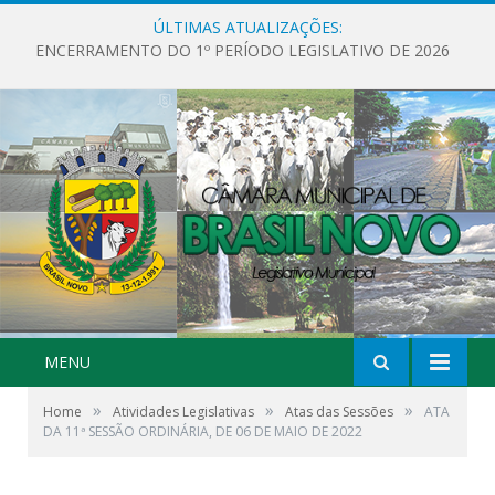
ÚLTIMAS ATUALIZAÇÕES:
ENCERRAMENTO DO 1º PERÍODO LEGISLATIVO DE 2026
MENU
»
»
»
Home
Atividades Legislativas
Atas das Sessões
ATA
DA 11ª SESSÃO ORDINÁRIA, DE 06 DE MAIO DE 2022