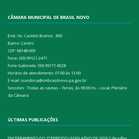
CÂMARA MUNICIPAL DE BRASIL NOVO
End.: Av. Castelo Branco , 900
Bairro: Centro
CEP: 68148-000
Fone: (93) 99121-2471
Fone Gabinete: (93) 99171-8228
Horário de atendimento: 07:00 às 13:00
E-mail: ouvidoria@cmbrasilnovo.pa.gov.br
Sessões : Todas as sextas – feiras, às 09:00 hs – Local: Plenário
da Câmara​
ÚLTIMAS PUBLICAÇÕES
ENCERRAMENTO DO 1º PERÍODO LEGISLATIVO DE 2026
2 de julho