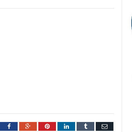
tter
Facebook
Google+
Pinterest
LinkedIn
Tumblr
Email