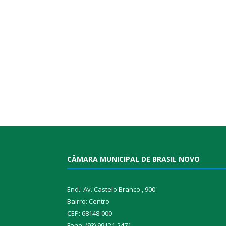
CÂMARA MUNICIPAL DE BRASIL NOVO
End.: Av. Castelo Branco , 900
Bairro: Centro
CEP: 68148-000
Fone: (93) 99121-2471