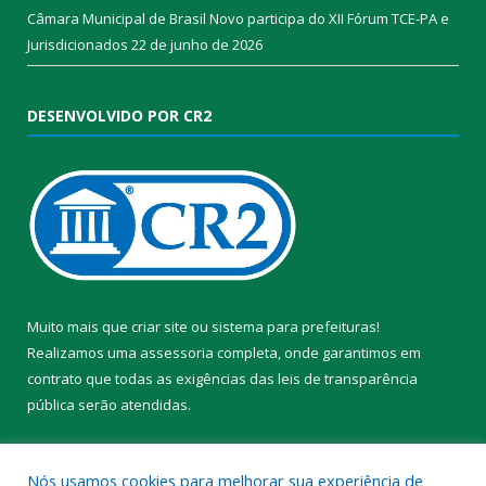
Câmara Municipal de Brasil Novo participa do XII Fórum TCE-PA e
Jurisdicionados
22 de junho de 2026
DESENVOLVIDO POR CR2
Muito mais que
criar site
ou
sistema para prefeituras
!
Realizamos uma
assessoria
completa, onde garantimos em
contrato que todas as exigências das
leis de transparência
pública
serão atendidas.
Conheça o
PNTP
e o
Radar da Transparência Pública
Nós usamos cookies para melhorar sua experiência de