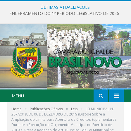
ÚLTIMAS ATUALIZAÇÕES:
ENCERRAMENTO DO 1º PERÍODO LEGISLATIVO DE 2026
MENU
»
»
»
Home
Publicações Oficiais
Leis
LEI MUNICIPAL Nº
287/2019, DE 06 DE DEZEMBRO DE 2019 (Dispõe Sobre a
Ampliação do Limite para Abertura de Créditos Suplementares
Durante a Execução do Orçamento Municipal no Exercício de
2019 e Altera a Redação do Art. 6º, Inciso i da Lei Municipal Nº