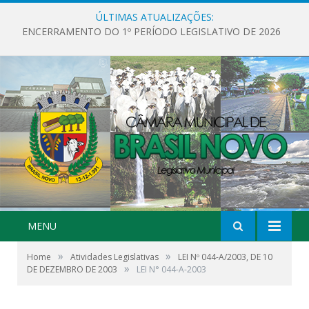
ÚLTIMAS ATUALIZAÇÕES:
ENCERRAMENTO DO 1º PERÍODO LEGISLATIVO DE 2026
MENU
»
»
Home
Atividades Legislativas
LEI Nº 044-A/2003, DE 10
»
DE DEZEMBRO DE 2003
LEI N° 044-A-2003