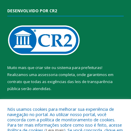
DESENVOLVIDO POR CR2
Muito mais que
criar site
ou
sistema para prefeituras
!
Realizamos uma
assessoria
completa, onde garantimos em
contrato que todas as exigências das
leis de transparência
pública
serão atendidas.
Conheça o
PNTP
e o
Radar da Transparência Pública
Nós usamos cookies para melhorar sua experiência de
navegação no portal. Ao utilizar nosso portal, você
concorda com a política de monitoramento de cookies.
Para ter mais informações sobre como isso é feito, acesse
Política de cookies (
Leia mais
). Se você concorda, clique em