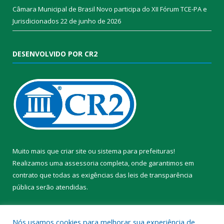
Câmara Municipal de Brasil Novo participa do XII Fórum TCE-PA e
Jurisdicionados
22 de junho de 2026
DESENVOLVIDO POR CR2
Muito mais que
criar site
ou
sistema para prefeituras
!
Realizamos uma
assessoria
completa, onde garantimos em
contrato que todas as exigências das
leis de transparência
pública
serão atendidas.
Conheça o
PNTP
e o
Radar da Transparência Pública
Nós usamos cookies para melhorar sua experiência de