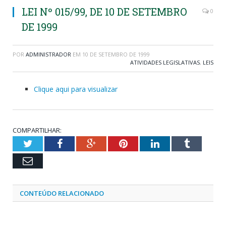
LEI Nº 015/99, DE 10 DE SETEMBRO
0
DE 1999
POR
ADMINISTRADOR
EM
10 DE SETEMBRO DE 1999
ATIVIDADES LEGISLATIVAS
,
LEIS
Clique aqui para visualizar
COMPARTILHAR:
Twitter
Facebook
Google+
Pinterest
LinkedIn
Tumblr
Email
CONTEÚDO RELACIONADO