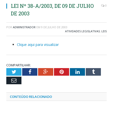
LEI Nº 38-A/2003, DE 09 DE JULHO
0
DE 2003
POR
ADMINISTRADOR
EM
9 DE JULHO DE 2003
ATIVIDADES LEGISLATIVAS
,
LEIS
Clique aqui para visualizar
COMPARTILHAR:
Twitter
Facebook
Google+
Pinterest
LinkedIn
Tumblr
Email
CONTEÚDO RELACIONADO