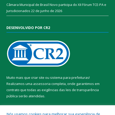
Câmara Municipal de Brasil Novo participa do XII Fórum TCE-PA e
Jurisdicionados
22 de junho de 2026
DESENVOLVIDO POR CR2
Muito mais que
criar site
ou
sistema para prefeituras
!
Realizamos uma
assessoria
completa, onde garantimos em
contrato que todas as exigências das
leis de transparência
pública
serão atendidas.
Conheça o
PNTP
e o
Radar da Transparência Pública
Nós usamos cookies para melhorar sua experiência de